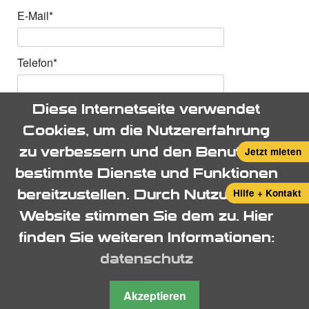
Pflichtfeld
E-Mail
*
Pflichtfeld
Telefon
*
Diese Internetseite verwendet
Ihre Nachricht
Cookies, um die Nutzererfahrung
zu verbessern und den Benutzern
Jetzt mieten
bestimmte Dienste und Funktionen
Hilfe + Kontakt
bereitzustellen. Durch Nutzung der
Website stimmen Sie dem zu. Hier
Nachricht senden
finden Sie weiteren Informationen:
Navigation
datenschutz
anfahrt
überspringen
impressum
Akzeptieren
datenschutz